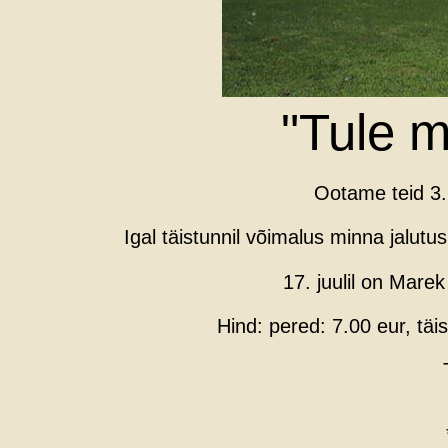
"Tule m
Ootame teid 3. –
Igal täistunnil võimalus minna jalutus
17. juulil on Mare
Hind: pered: 7.00 eur, täi