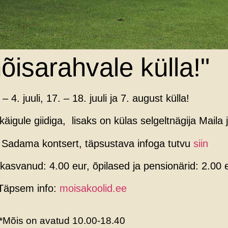
õisarahvale külla!"
 4. juuli, 17. – 18. juuli ja 7. august külla!
käigule giidiga, lisaks on külas selgeltnägija Maila
k Sadama kontsert, täpsustava infoga tutvu
siin
skasvanud: 4.00 eur, õpilased ja pensionärid: 2.00 
Täpsem info:
moisakoolid.ee
*Mõis on avatud 10.00-18.40